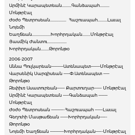
Արմինէ Կարապետեան…………Գանձապահ…………
Մոնթրէալ
Ժօժօ Պետրոսեան……………….. Հաշուապահ…………Լաւալ
Նոյեմի
Եաղճեան…………………..Խորհրդական……….Մոնթրէալ
Յասմիկ Ժանտու……………………
Խորհրդական……….Թորոնթօ
2006-2007
Աննա Պուլկարեան————Ատենապետ———Մոնթրէալ
Վարսենիկ Սարգիսեան ——Փ.Ատենապետ ——
Թորոնթօ
Զեփիւռ Ասատուրեան——– Քարտուղար——– Մոնթրէալ
Արմինէ Կարապետեան ——Գանձապահ ———
Մոնթրէալ
Ժօժօ Պետրոսեան ————-Հաշուապահ ——–Լաւալ
Գեղուհի Մասթաճեան ——–Խորհրդական——-
Թորոնթօ
Նոյեմի Եաղճեան ————–Խորհրդական——-Մոնթրէալ