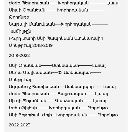
Ժօժօ Պետրոսեան———Խորհրդական—————– Լաւալ
Սիլվի Օհանեան————Խորհրդական—————–
Թորոնթօ
Նաթալի Մանուկեան——Խորհրդական—————–
Համիլթըն
1-*2րդ տարի Անի Պապիկեան Ատենադպիր
Մոնթրէալ 2018-2019
2019-2022
Անի Օհանեան———–Ատենապետ————-Լաւալ
Սեդա Մալխասեան——Փ. Ատենապետ———-
Մոնթրէալ
Ազգանուշ Հատիտեան——Ատենադպիր———Լաւալ
Ժօժօ Պետրոսեան———Հաշուապահ———Լաւալ
Սիւզի Պոյամեան———Գանձապահ———-Լաւալ
Իռեն Թիլեմի————Խորհրդական——–Թորոնթօ
Անի Հոթոյեան-Ժոլի—-Խորհրդական———-Թորոնթօ
2022-2023