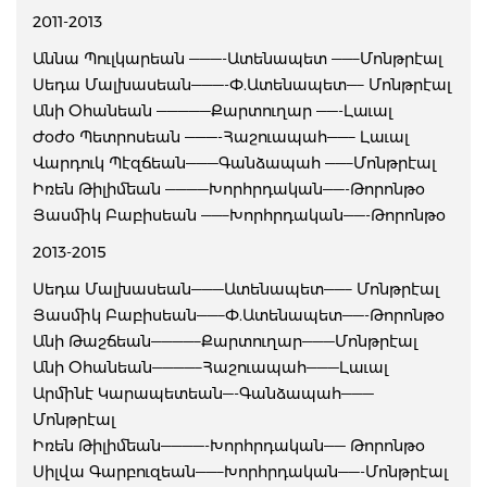
2011-2013
Աննա Պուլկարեան ———-Ատենապետ ——–Մոնթրէալ
Սեդա Մալխասեան———-Փ.Ատենապետ—– Մոնթրէալ
Անի Օհանեան —————Քարտուղար ——-Լաւալ
Ժօժօ Պետրոսեան ———-Հաշուապահ——– Լաւալ
Վարդուկ Պէզճեան———Գանձապահ ——–Մոնթրէալ
Իռեն Թիլիմեան ————Խորհրդական——-Թորոնթօ
Յասմիկ Բաբիսեան ——–Խորհրդական——-Թորոնթօ
2013-2015
Սեդա Մալխասեան———Ատենապետ——– Մոնթրէալ
Յասմիկ Բաբիսեան——–Փ.Ատենապետ——-Թորոնթօ
Անի Թաշճեան————–Քարտուղար———Մոնթրէալ
Անի Օհանեան————–Հաշուապահ———Լաւալ
Արմինէ Կարապետեան—-Գանձապահ———
Մոնթրէալ
Իռեն Թիլիմեան————-Խորհրդական—— Թորոնթօ
Սիլվա Գարբուզեան——–Խորհրդական——-Մոնթրէալ