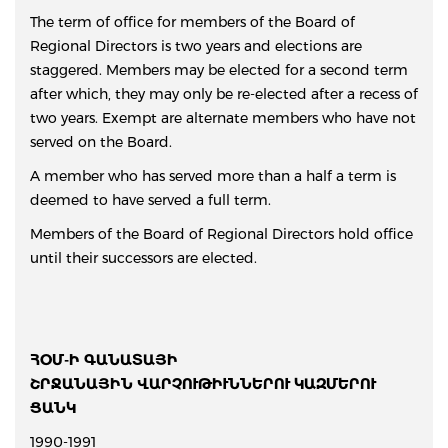
The term of office for members of the Board of
Regional Directors is two years and elections are
staggered. Members may be elected for a second term
after which, they may only be re-elected after a recess of
two years. Exempt are alternate members who have not
served on the Board.
A member who has served more than a half a term is
deemed to have served a full term.
Members of the Board of Regional Directors hold office
until their successors are elected.
ՀՕՄ-Ի ԳԱՆԱՏԱՅԻ
ՇՐՋԱՆԱՅԻՆ ՎԱՐՉՈՒԹԻՒՆՆԵՐՈՒ ԿԱԶՄԵՐՈՒ
ՑԱՆԿ
1990-1991