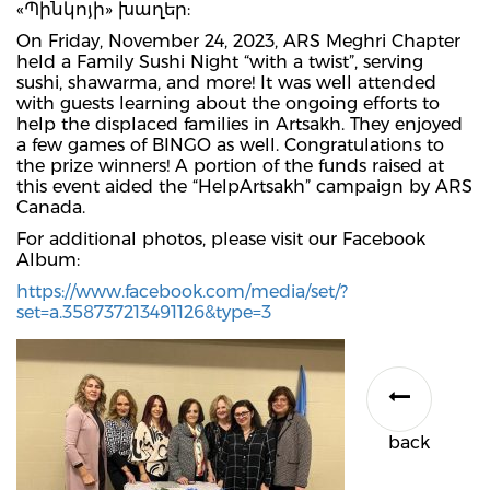
«Պինկոյի» խաղեր:
On Friday, November 24, 2023, ARS Meghri Chapter
held a Family Sushi Night “with a twist”, serving
sushi, shawarma, and more! It was well attended
with guests learning about the ongoing efforts to
help the displaced families in Artsakh. They enjoyed
a few games of BINGO as well. Congratulations to
the prize winners! A portion of the funds raised at
this event aided the “HelpArtsakh” campaign by ARS
Canada.
For additional photos, please visit our Facebook
Album:
https://www.facebook.com/media/set/?
set=a.358737213491126&type=3
back