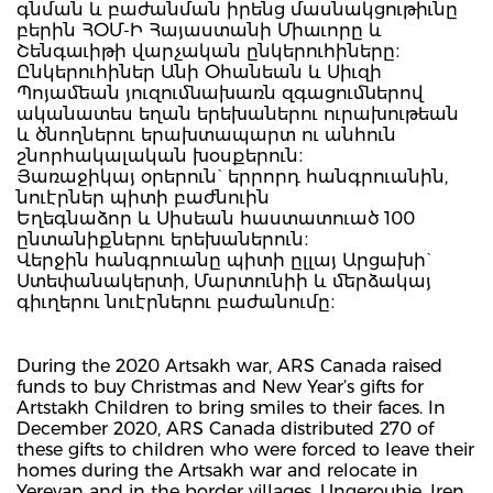
գնման և բաժանման իրենց մասնակցութիւնը
բերին ՀՕՄ-Ի Հայաստանի Միաւորը և
Շենգաւիթի վարչական ընկերուհիները։
Ընկերուհիներ Անի Օհանեան և Սիւզի
Պոյամեան յուզումնախառն զգացումներով
ականատես եղան երեխաներու ուրախութեան
և ծնողներու երախտապարտ ու անհուն
շնորհակալական խօսքերուն։
Յառաջիկայ օրերուն` երրորդ հանգրուանին,
նուէրներ պիտի բաժնուին
Եղեգնաձոր և Սիսեան հաստատուած 100
ընտանիքներու երեխաներուն։
Վերջին հանգրուանը պիտի ըլլայ Արցախի`
Ստեփանակերտի, Մարտունիի և մերձակայ
գիւղերու նուէրներու բաժանումը։
During the 2020 Artsakh war, ARS Canada raised
funds to buy Christmas and New Year’s gifts for
Artstakh Children to bring smiles to their faces. In
December 2020, ARS Canada distributed 270 of
these gifts to children who were forced to leave their
homes during the Artsakh war and relocate in
Yerevan and in the border villages. Ungerouhie, Iren