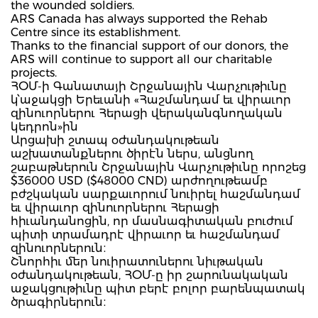
the wounded soldiers.
ARS Canada has always supported the Rehab
Centre since its establishment.
Thanks to the financial support of our donors, the
ARS will continue to support all our charitable
projects.
ՀՕՄ-ի Գանատայի Շրջանային Վարչութիւնը
կ՝աջակցի Երեւանի «Հաշմանդամ եւ վիրաւոր
զինուորներու Հերացի վերականգնողական
կեդրոն»ին
Արցախի շտապ օժանդակութեան
աշխատանքներու ծիրէն ներս, անցնող
շաբաթներուն Շրջանային Վարչութիւնը որոշեց
$36000 USD ($48000 CND) արժողութեամբ
բժշկական սարքաւորում նուիրել հաշմանդամ
եւ վիրաւոր զինուորներու Հերացի
հիւանդանոցին, որ մասնագիտական բուժում
պիտի տրամադրէ վիրաւոր եւ հաշմանդամ
զինուորներուն։
Շնորհիւ մեր նուիրատուներու նիւթական
օժանդակութեան, ՀՕՄ-ը իր շարունակական
աջակցութիւնը պիտ բերէ բոլոր բարենպատակ
ծրագիրներուն։