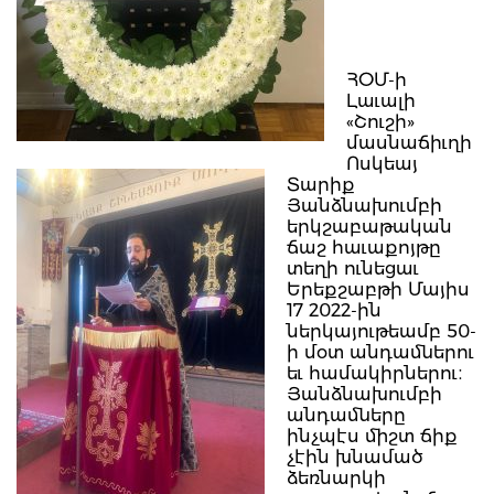
ՀՕՄ-ի
Լաւալի
«Շուշի»
մասնաճիւղի
Ոսկեայ
Տարիք
Յանձնախումբի
երկշաբաթական
ճաշ հաւաքոյթը
տեղի ունեցաւ
Երեքշաբթի Մայիս
17 2022-ին
ներկայութեամբ 50-
ի մօտ անդամներու
եւ համակիրներու։
Յանձնախումբի
անդամները
ինչպէս միշտ ճիք
չէին խնամած
ձեռնարկի