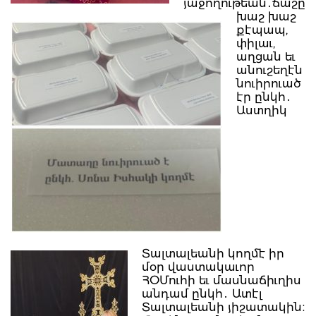
յաջողութեան․ճաշը
խաշ խաշ
քէպապ,
փիլաւ,
աղցան եւ
անուշեղէն
նուիրուած
էր ընկհ․
Աստղիկ
Տալտալեանի կողմէ իր
մօր վաստակաւոր
ՀՕՄուհի եւ մասնաճիւղիս
անդամ ընկհ․ Ատէլ
Տալտալեանի յիշատակին։