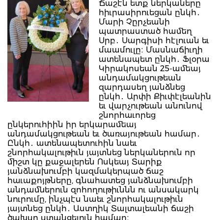
Ճաշէն ետք ներկաները
հիւրասիրուեցան ընկհ․
Մարի Չըրչեանի
պատրաստած համեղ
Սրբ․ Սարգիսի հէլուան եւ
մաամուլը։ Մասնաճիւղի
ատենապետ ընկհ․ Ֆլօրա
Կիրակոսեան 25-ամեայ
անդամակցութեան
զարդասեղ յանձնեց
ընկհ․ Արփի Քիւփէլեանին
եւ վարչութեան անունով
շնորհաւորեց
ընկերուհիին իր երկարամեայ
անդամակցութեան եւ ծառայութեան համար․
Ընկհ․ ատենապետուհին նաեւ
շնորհակալութիւն յայտնեց ներկաներուն որ
միշտ կը քաջալերեն Ոսկեայ Տարիք
յանձնախումբի կազմակերպած ճաշ
հաւաքոյթները, գնահատեց յանձնախումբի
անդամներուն զոհողութիւննն ու անսակարկ
նուրումը, ինչպէս նաեւ շնորհակալութիւն
յայտնեց ընկհ․ Աստղիկ Տալտալեանի ճաշի
ծախսը ստանցելուն համար։