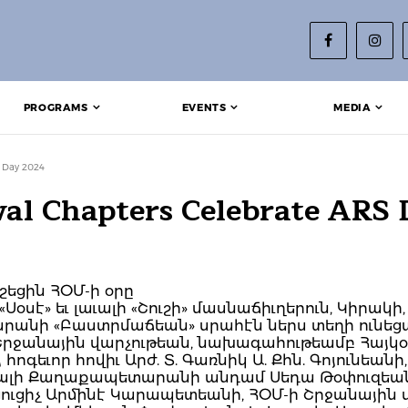
PROGRAMS
EVENTS
MEDIA
S Day 2024
al Chapters Celebrate ARS
նշեցին ՀՕՄ-ի օրը
է» եւ լաւալի «Շուշի» մասնաճիւղերուն, Կիրակի, 5
ժարանի «Բաստրմաճեան» սրահէն ներս տեղի ունեց
րջանային վարչութեան, նախագահութեամբ Հայկօ
հոգեւոր հովիւ Արժ. Տ. Գառնիկ Ա. Քհն. Գոյունեա
աւալի Քաղաքապետարանի անդամ Սեդա Թօփուզեան
ուցիչ Արմինէ Կարապետեանի, ՀՕՄ-ի Շրջանային