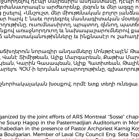
ռաջնորդելով դէպի մայրենիին անդաստանը, դէպի 
ժանաւորապէս արժեւորենք, լեզուն եւ մեր ազգը որբ
ըսելով. «Անշուշտ, մեր միութենական բոլոր յանձն
մար հարկ է նաեւ որդեգրել մասնագիտական մօտեցո
ղութիւնը, ուսումնասիրող, պրպտող, զննող, պա
զբունքով առաջնորդուող եւ նախապաշարումներով
 անհատականութիւնները եւ ինքնասէր ու շահադի
աճիւղերուն նորագիր անդամները Մոնթրէալէն՝ Թա
Վանէ Տիմիթեան, Ալիք Մարգարեան, Քաթիա Մարգ
ւթիկեան, Կարին Գասապեան, Ալիք Հատիտեան, Թալ
արելու ՀՕՄ-ի երդման արարողութիւնը, գլխաւորո
նորհակալական խօսքով, որմէ ետք տեղի ունեցաւ
ized by the joint efforts of ARS Montreal “Sosse” chapt
nne Sourp Hagop in the Pastermadjian Auditorium in Mon
habedian in the presence of Pastor Archpriest Karnig Ko
 Boulgarian. Member of Laval City Council Eng. Seta T