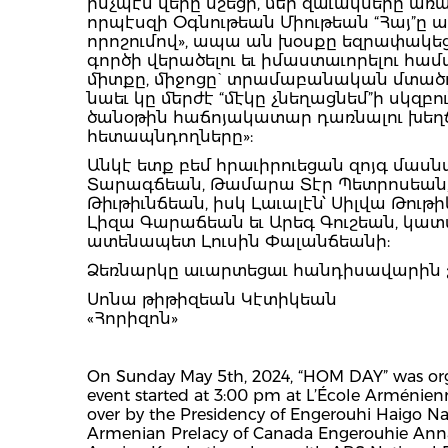
ինչպէս վերը նշեցի, մեր զաւակները ա
որպէսզի Օգնութեան Միութեան “Հայ”ը ար
որոշումով», ապա ան խօսքը եզրափակեց 
գործի վերածելու եւ իմաստաւորելու հա
միտքը, միջոցը` տրամաբանական մտածո
նաեւ կը մերժէ “մէկը չնեղացնեմ”ի սկ
ծանօթին հաճոյակատար դառնալու խեղճ
հետապնդողները»:
Անկէ ետք բեմ հրաւիրուեցան զոյգ մասն
Տարագճեան, Թամարա Տէր Պետրոսեան, 
Թիւթիւնճեան, իսկ Լաւալէն՝ Սիլվա Թո
Լիզա Գարաճեան եւ Արեգ Գուշեան, կատ
ատենապետ Լուսին Փալանճեանի:
Ձեռնարկը աւարտեցաւ հանդիսավարին շ
Սոնա թիթիզեան Կէտիկեան
«Հորիզոն»
On Sunday May 5th, 2024, “HOM DAY” was organ
event started at 3:00 pm at L’École Arménie
over by the Presidency of Engerouhi Haigo Na
Armenian Prelacy of Canada Engerouhie Anna