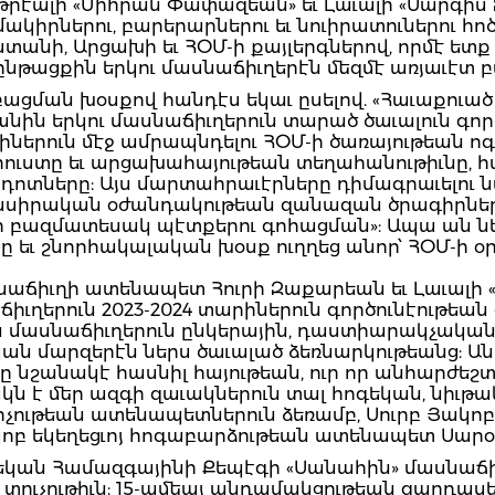
թրէալի «Միհրան Փափազեան» եւ Լաւալի «Սարգիս Զ
ամակիրներու, բարերարներու եւ նուիրատուներու հո
անի, Արցախի եւ ՀՕՄ-ի քայլերգներով, որմէ ետք
նթացքին երկու մասնաճիւղերէն մեզմէ առյաւէտ բա
ման խօսքով հանդէս եկաւ ըսելով. «Հաւաքուած ե
անին երկու մասնաճիւղերուն տարած ծաւալուն գոր
հոգիներուն մէջ ամրապնդելու ՀՕՄ-ի ծառայութեան 
որուստը եւ արցախահայութեան տեղահանութիւնը, հ
ոտները: Այս մարտահրաւէրները դիմագրաւելու ն
սիրական օժանդակութեան զանազան ծրագիրներ ե
ւրդի բազմատեսակ պէտքերու գոհացման»: Ապա ան 
ւ շնորհակալական խօսք ուղղեց անոր՝ ՀՕՄ-ի օր
սնաճիւղի ատենապետ Հուրի Զաքարեան եւ Լաւալի 
ւղերուն 2023-2024 տարիներուն գործունէութեան 
 մասնաճիւղերուն ընկերային, դաստիարակչական,
 մարզերէն ներս ծաւալած ձեռնարկութեանց: Անոն
 նշանակէ հասնիլ հայութեան, ուր որ անհարժեշտ է,
կն է մեր ազգի զաւակներուն տալ հոգեկան, նիւթա
արչութեան ատենապետներուն ձեռամբ, Սուրբ Յակ
կոբ եկեղեցւոյ հոգաբարձութեան ատենապետ Սարօ
կան Համազգայինի Քեպէգի «Սանահին» մասնաճիւղ
ւ տուչութիւն: 15-ամեայ անդամակցութեան զարդաս