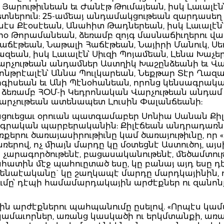
ն Յարութիւնեան եւ Ժանէթ Թումայեան, իսկ Լաւալէն
տներուն: 25-ամեայ անդամակցութեան զարդասեղ 
սէս Քէօսէեան, Անահիտ Թադներեան, իսկ Լաւալէն
րօ Թորամանեան, ձեռամբ զոյգ մասնաճիւղերու վա
աճէթեան, Նաթալի Հաճէթեան, Նայիրի Մանուկ, Սե
եան, իսկ Լաւալէն՝ Սիւզի Պոյամեան, Լենա Խաչեր
արչութեան անդամներ Աստղիկ Խաշընձեանի եւ Վալ
թրէալէն՝ Աննա Պուլկարեան, Նեքթար Տէր Ղազար
գիսեան եւ Անի Պէնօհանեան, որոնց կենսագրակա
ձեռամբ ՀՕՄ-ի Կեդրոնական Վարչութեան անդամ 
վարչութեան ատենապետ Լուսին Փալանճեանի:
ցուեցաւ օրուան պատգամաբեր Սոնիա Սանան Քիլ
գրական պարբերականին: Քիլէճեան անդրադառնա
ձեռքերու ծառայասիրութիւնը կամ ծառայութիւնը, ո
րով, ոչ միայն մարդը կը մօտեցնէ Աստուծոյ, այսի
 չարագործութենէ, բացասականութենէ, մեծամտութ
տին մէջ պահուըտած եսը, կը բանայ այդ եսը դէպի 
մենաէականը` կը շաղկապէ մարդը մարդկայինին, ու
ւմը՝ դէպի համամարդակային արժէքներ ու զանոնք ի
յին արժէքներու պահպանումը ըսելով. «Որպէս կա
 կամաւորներ, առանց կասկածի ու երկմտանքի, ա