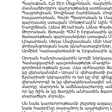
Պալուզեան, Էլօ Տէր Մելքոնեան, Վալերի
մասնաճիւղերու վարչութեանց ատենապե
Պաշբեհլիւան, Ծովինար Շահինեան, Մով
Խաչատուրեան, Հուրի Պետրոսեան եւ Մա
զարդասեղ ստացան Մոնթրէալէն՝ Ալին Հ
Եաղըճեան, Լենա Քէօսէեան, Լենա Փափազ
Թորոսեան, ձեռամբ ՀՕՄ-ի Շրջանային վ
ծառայութեան զարդասեղներ ստացան Մոն
Լիպարեան, Սեդա Մալխասեան, Անի Սար
փոխանցուեցան նաեւ գնահատագիրներ, 
Արմինէ Կարապետեանի եւ Շրջանային 
Օրուան հանդիսավարին կողմէ ներկայա
Համազգայինի պաշտօնաթերթ «Բագին» 
գործունէութեան ըսաւ. «Այս օրհնաբեր 
կը վերականգնէ» Արամ Ա. վեհափառի բառե
ճշմարիտի կերպարին ու ետ կը մղէ զինք
վերանորոգէ եւ կը վերակենդանացնէ անհա
մարդը` մարդուն, եւ ամենակարեւորը, ա
որ կը ծլին եւ կը ծաղկին անհատին ձգտո
տարածելու մղումը»:
Ան նաեւ կարեւորութեամբ շեշտեց ազգա
նաեւ հայերէնը տարածող եւ ապրեցնող