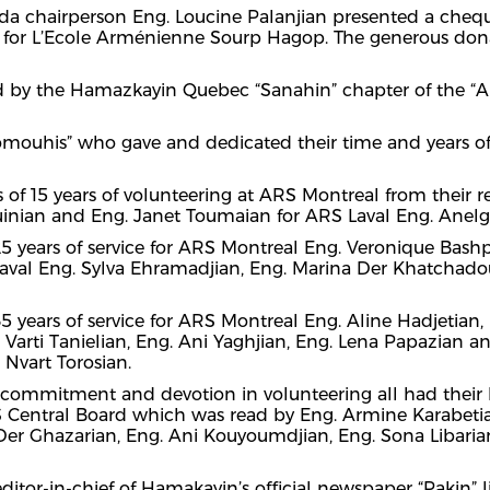
da chairperson Eng. Loucine Palanjian presented a cheq
n for L’Ecole Arménienne Sourp Hagop. The generous dona
ed by the Hamazkayin Quebec “Sanahin” chapter of the “
omouhis” who gave and dedicated their time and years of s
 of 15 years of volunteering at ARS Montreal from their r
uinian and Eng. Janet Toumaian for ARS Laval Eng. Anelg
 25 years of service for ARS Montreal Eng. Veronique Bash
Laval Eng. Sylva Ehramadjian, Eng. Marina Der Khatchado
35 years of service for ARS Montreal Eng. Aline Hadjetian
. Varti Tanielian, Eng. Ani Yaghjian, Eng. Lena Papazian
 Nvart Torosian.
n, commitment and devotion in volunteering all had their
S Central Board which was read by Eng. Armine Karabeti
er Ghazarian, Eng. Ani Kouyoumdjian, Eng. Sona Libarian,
editor-in-chief of Hamakayin’s official newspaper “Pakin” 