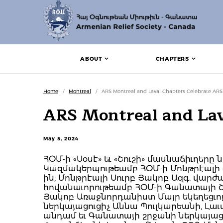
ABOUT
CHAPTERS
Home
/
Montreal
/
ARS Montreal and Laval Chapters Celebrate AR
ARS Montreal and Lav
May 5, 2024
ՀՕՄ-ի «Սօսէ» եւ «Շուշի» մասնաճիւղերը 
Կազմակերպութեամբ ՀՕՄ-ի Մոնթրէալի «Սօս
ին, Մոնթրէալի Սուրբ Յակոբ Ազգ. վար
հովանաւորութեամբ ՀՕՄ-ի Գանատայի Շ
Յակոբ Առաջնորդանիստ Մայր եկեղեցւոյ 
ներկայացուցիչ Աննա Պուլկարեանի, Լ
անդամ եւ Գանատայի շրջանի ներկայաց