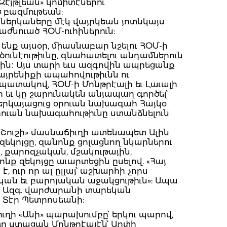
էյթլեան» կոմիտէներու
ծ բազմութեան:
 ներկաները մէկ վայրկեան յոտնկայս
ժնուած ՀՕՄ-ուհիներուն:
նք այսօր, միասնաբար նշելու ՀՕՄ-ի
ծունէութիւնը, գնահատելու անդամներուն
ոգին։ Այս տարի եւս ազգովին ապրեցանք
այրենիքի ապահովութիւնն ու
պատակով, ՀՕՄ-ի Մոնթրէալի եւ Լաւալի
ւ կը շարունակեն անյապաղ գործել՝
ներկայացուց օրուան նախագահ Հայկօ
ուան նախագահութիւնը ստանձնելուն
«Շուշի» մասնաճիւղի ատենապետ Ալին
զեկոյցը, զանոնք ցոլացնող նկարներու
 քարոզչական, մշակութային,
ք զեկոյցը աւարտեցին ըսելով. «Հայ
 ուր որ ալ ըլլայ՝ աշխարհի չորս
կան եւ բարոյական աջակցութիւն»: Ապա
ոբ Ազգ. վարժարանի տարեկան
 Տէր Պետրոսեանի:
ի «Անի» պարախումբը՝ երկու պարով,
եղ ստացան Մոնթրէալէն՝ Արփի