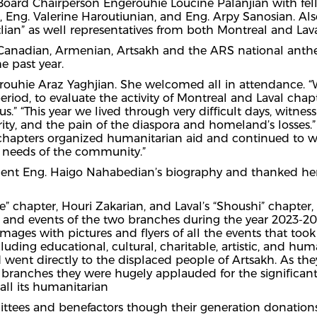
Board Chairperson Engerouhie Loucine Palanjian with fe
, Eng. Valerine Haroutiunian, and Eng. Arpy Sanosian. Als
lian” as well representatives from both Montreal and Laval
Canadian, Armenian, Artsakh and the ARS national anth
 past year.
rouhie Araz Yaghjian. She welcomed all in attendance. “
riod, to evaluate the activity of Montreal and Laval chapt
of us.” “This year we lived through very difficult days, witne
y, and the pain of the diaspora and homeland’s losses.” 
hapters organized humanitarian aid and continued to work
 needs of the community.”
dent Eng. Haigo Nahabedian’s biography and thanked her
e” chapter, Houri Zakarian, and Laval’s “Shoushi” chapte
es and events of the two branches during the year 2023-2
ages with pictures and flyers of all the events that too
luding educational, cultural, charitable, artistic, and huma
 went directly to the displaced people of Artsakh. As the
branches they were hugely applauded for the significa
all its humanitarian
ittees and benefactors though their generation donations