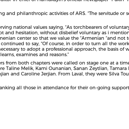
g and philanthropic activities of ARS. “The servitude or se
ing national values saying, “As torchbearers of voluntary
and hesitation, without disbelief voluntary as i mention
menian center so that we value the “Armenian “and not
tinued to say, “Of course, in order to turn all the work o
ecessary to adopt a professional approach, the basis of 
learns, examines and reasons.”
rom both chapters were called on stage one at a time, t
 Taline Melik, Kami Ounanian, Sanan Zeytlian, Tamara De
an and Caroline Jerjian. From Laval, they were Silva Tout
thanking all those in attendance for their on-going sup