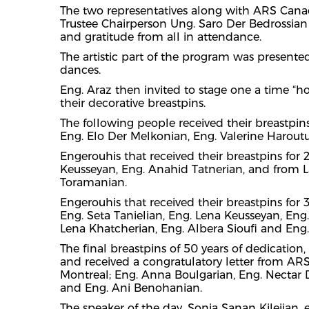
The two representatives along with ARS Cana
Trustee Chairperson Ung. Saro Der Bedrossia
and gratitude from all in attendance.
The artistic part of the program was present
dances.
Eng. Araz then invited to stage one a time “h
their decorative breastpins.
The following people received their breastpins
Eng. Elo Der Melkonian, Eng. Valerine Harout
Engerouhis that received their breastpins for
Keusseyan, Eng. Anahid Tatnerian, and from 
Toramanian.
Engerouhis that received their breastpins for 
Eng. Seta Tanielian, Eng. Lena Keusseyan, Eng
Lena Khatcherian, Eng. Albera Sioufi and Eng.
The final breastpins of 50 years of dedicatio
and received a congratulatory letter from AR
Montreal; Eng. Anna Boulgarian, Eng. Nectar D
and Eng. Ani Benohanian.
The speaker of the day, Sonia Sanan Kilejian, 