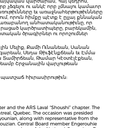
հայկական վարժարան, Հայ կեդրոն,
 չձգելու ու անկէ որբ չմնալու կամաւոր
առութիւնները եւ առաջնահերթութիւնները
ւմ, որուն հիմքը պէտք է ըլլայ քննական
տճառաբանող անհատականութիւնը, որ
 քարացած կարծրատիպերը, բարեկամին,
տական ծրագիրներ ու որոշումներ
լին Մելիք, Քամի Ունանեան, Սանան
արեան, Սեդա Թիւֆէնքճեան եւ Էմմա
ին Տամիրճեան, Թամար Կէօտէլէքեան,
ւթեամբ Շրջանային վարչութեան
 պատշաճ հիւրասիրութիւն:
er and the ARS Laval “Shoushi” chapter. The
treal, Quebec. The occasion was presided
younian, along with representative from the
opouzian. Central Board member Engerouhie