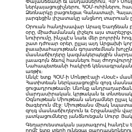
Փալանճեանի եւ անդամներուն, ՀՅԴ Մոն
ներկայացուցիչներու, ՀՕՄ-ուհիներու, հ
Ձեռնարկը բացուեցաւ Գանատայի, Հայաստ
յարգեցին յիշատակը անցնող տարուան ը
Օրուան հանդիսավար Արազ Եաղճեան բաց
օրը, միաժամանակ յիշելու այս տարեշրջ
նուիրումը, ինչպէս նաեւ մեր բոլորին 
շատ դժուար օրեր, ըլլայ այդ Արցախի կ
ջաւախահայութեան գոյատեւմնան խոչընդ
մասնաճիւղերը կազմակերպեցին մարդա
լաւագոյն ձեւով հասնելու հայ ժողովո
Նահապետեանի հակիրճ կենսագրականը ե
առթիւ:
Անկէ ետք ՀՕՄ-ի Մոնթրէալի «Սօսէ» մա
Հատիտեան ներկայացուցին զոյգ մասնաճի
ցուցադրութեամբ: Անոնք անդրադարձան
մարդասիրական, կրթական եւ տնտեսական
Օգնութեան Միութեան անդամներ ըլլալ կը
ծագերուն մէջ։ Միութեանս միակ նպատա
զոյգ մասնաճիւղերուն եւ Շրջանային վ
յատկացումները յանձնուեցան Սուրբ Յա
Գեղարուեստական յայտագրով հանդէս ե
որմէ ետք տեղի ունեցաւ զարդասեղներո