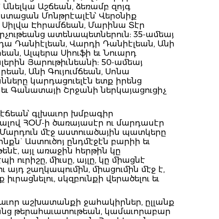
՝ Անելկա Աշճեան, ձեռամբ զոյգ
ստացան Մոնթրէալէն՝ Վերօնիք
՝ Սիլվա Էհրամճեան, Մարինա Տէր
րչութեանց ատենապետներուն: 35-ամեայ
դա Դանիէլեան, Վարդի Դանիէլեան, Անի
եան, Ալպերա Սիուֆի եւ Նուարդ
երին Յարութիւնեանի: 50-ամեայ
եան, Անի Գույումճեան, Սոնա
նները կարդացուելէն ետք իրենց
եւ Գանատայի Շրջանի ներկայացուցիչ
էճեան՝ գլխաւոր խմբագիր
լով ՀՕՄ-ի ծառայասէր ու մարդասէր
ր «Մարդուն մէջ աստուածային պատկերը
նքն` Աստուծոյ ընդմէջէն բարիի եւ
ենէ, այլ առաջին հերթին կը
ուրիշը, միւսը, այլը, կը միացնէ
 այդ շաղկապումին, միացումին մէջ է,
ւրացնելու, սկզբունքի վերածելու եւ
մաւոր աշխատանքի ջահակիրներ, ըլլանք
ռանց թերահաւատութեան, կամաւորաբար