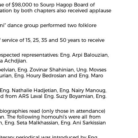
ue of $98,000 to Sourp Hagop Board of
tion by both chapters also received applause
Ani” dance group performed two folklore
ervice of 15, 25, 35 and 50 years to receive
espected representatives: Eng. Arpi Balouzian,
a Achdjian.
pelvian, Eng. Zovinar Shahinian, Ung. Movses
urian, Eng. Houry Bedrosian and Eng. Maro
, Eng. Nathalie Hadjetian, Eng. Nairy Manoug,
 and from ARS Laval Eng. Suzy Boyamian, Eng.
 biographies read (only those in attendance)
an. The following homouhi’s were all from
 Eng. Seta Malkhassian, Eng. Ani Sarkissian
literary periodical was introduced by Eng.