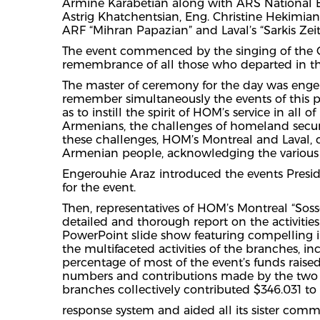
Armine Karabetian along with ARS National 
Astrig Khatchentsian, Eng. Christine Hekimian
ARF “Mihran Papazian” and Laval’s “Sarkis Zeit
The event commenced by the singing of the 
remembrance of all those who departed in the
The master of ceremony for the day was enge
remember simultaneously the events of this pe
as to instill the spirit of HOM’s service in all 
Armenians, the challenges of homeland securit
these challenges, HOM’s Montreal and Laval, c
Armenian people, acknowledging the various
Engerouhie Araz introduced the events Presi
for the event.
Then, representatives of HOM’s Montreal “Soss
detailed and thorough report on the activiti
PowerPoint slide show featuring compelling im
the multifaceted activities of the branches, inc
percentage of most of the event’s funds raised
numbers and contributions made by the two 
branches collectively contributed $346.031 to 
response system and aided all its sister comm