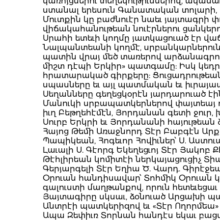
կառոյցներու տեղեկութիւններով, ականա
ստանալ երեսուն Գանատական տոլարի, դի
Մուտքին կը բաժնուէր նաեւ յայտագրի փ
վիճակահանութեան նուէրներու ցանկերո
Սրահի ետեւի կողմը յատկացուած էր վա
Նալպանտեանի կողմէ, սրբանկարներուն ե
պատին վրայ մեծ տառերով արձանագրուած 
միշտ դէպի Երկիր» պատգամը: Իսկ կեդր
հրատարակած գիրքերը: Ցուցադրութեան 
սպասները եւ այլ պատմական եւ իւրայա
Սեղանները գեղեցկօրէն յարդարուած է
Մանուկի սրբապատկերներով փայտեայ ոսկ
իւղ Բեթղեհէմէն, Յորդանան գետի ջուր, 
Սուրբ Երկրի եւ Յորդանանի հայութեան ձ
Հայոց Թեմի Առաջնորդ Տէր Բաբգէն Ա
Պապիկեան, Հոգեւոր Հովիւներ՝ Ս. Աստուա
Լաւալի Ս. Գէորգ Եկեղեցւոյ Տէր Յակոբ Ք
Թէհլիրեան կոմիտէի ներկայացուցիչ Տիար 
Գերյարգելի Տէր Եղիա Ծ. Վարդ. Գիրէջ
Օրուան հանդիսավար՝ Տոհմիկ Օրուան 
գալուստի մաղթանքով, որուն հետեւեց
Յայտագիրը սկսաւ, ձօնուած Արցախի պա
Անտրէի պատկերիզով եւ «Տէր Ողորմեա
Ապա Զեփիւռ Տորնան հանդէս եկաւ բաց