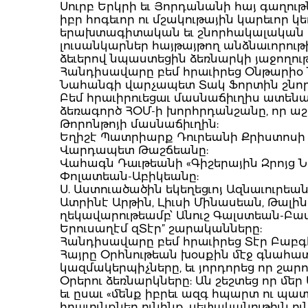
Սուրբ Երկրի եւ Յորդանանի հայ գաղու
իբր հոգեւոր ու մշակութային կարեւոր կ
երախտագիտական եւ շնորհակալական խօս
լուսանկարներ հայթայթող անձնաւորութ
ձեւերով նպաստեցին ձեռնարկի յաջողու
Հանդիսավարը բեմ հրաւիրեց Օնթարիօ
Նահանգի վարչապետ Տակ Ֆորտին շնորհա
Բեմ հրաւիրուեցաւ մասնաճիւղիս ատեն
ձեռագործ ՀՕՄ-ի խորհրդանշանը, որ աշ
Թորոնթոյի մասնաճիւղին:
Եղիշէ Պատրիարք Դուրեանի Քրիստոսի ո
Վարդապետ Թաշճեանը:
Վահագն Դաւթեանի «Գիշերային Զրոյց 
Փոլատեան-Աբիկեանը:
Ս. Աստուածածին եկեղեցւոյ Ազնաւուրե
Ատրինէ Արթին, Լիւսի Մինասեան, Թալի
ղեկավարութեամբ՝ Անուշ Գալստեան-Բասիշ
Երուսաղէմ զՏէր” շարականները:
Հանդիսավարը բեմ հրաւիրեց Տէր Բաբգէ
Հայրը Օրհնութեան խօսքին մէջ գնահատ
կազմակերպիչները, եւ յորդորեց որ շար
Օրերու ձեռնարկները: Ան շեշտեց որ մե
եւ ըսաւ «մենք իբրեւ ազգ հպարտ ու պատ
իրաւունքներ ունինք, սեփականութիւն ու