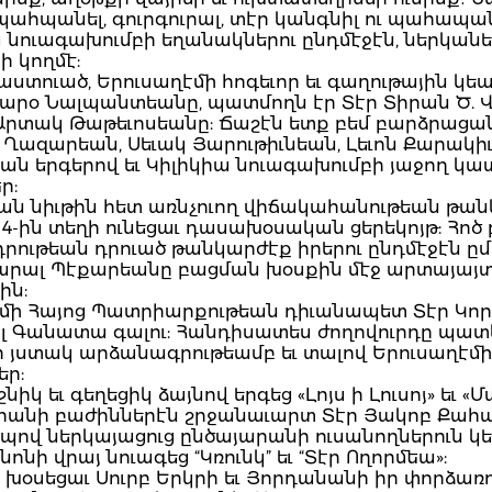
պահպանել, գուրգուրալ, տէր կանգնիլ ու պահապա
ա նուագախումբի եղանակներու ընդմէջէն, ներկա
 կողմէ:
րաստուած, Երուսաղէմի հոգեւոր եւ գաղութային կ
արօ Նալպանտեանը, պատմողն էր Տէր Տիրան Ծ. 
րտակ Թաթեւոսեանը: Ճաշէն ետք բեմ բարձրացան
ազարեան, Սեւակ Յարութիւնեան, Լեւոն Քարակիւլ
կան երգերով եւ Կիլիկիա նուագախումբի յաջող 
ր:
ան նիւթին հետ առնչուող վիճակահանութեան թանկ
 4-ին տեղի ունեցաւ դասախօսական ցերեկոյթ: Հոծ
դրութեան դրուած թանկարժէք իրերու ընդմէջէն ը
րալ Պէքարեանը բացման խօսքին մէջ արտայայտո
ին:
ղէմի Հայոց Պատրիարքութեան դիւանապետ Տէր Կ
լ Գանատա գալու: Հանդիսատես ժողովուրդը պատկե
էր յստակ արձանագրութեամբ եւ տալով Երուսաղէ
ր:
 եւ գեղեցիկ ձայնով երգեց «Լոյս ի Լուսոյ» եւ «Մ
արանի բաժիններէն շրջանաւարտ Տէր Յակոբ Քահ
ով ներկայացուց ընծայարանի ուսանողներուն կե
 վրայ նուագեց “Կռունկ” եւ “Տէր Ողորմեա»:
, խօսեցաւ Սուրբ Երկրի եւ Յորդանանի իր փորձառ