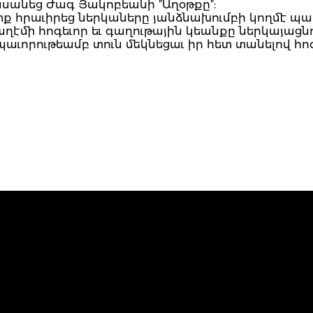
սանեց Ժագ Յակոբեանի ”Աղօթքը”:
 հրաւիրեց ներկաները յանձնախումբի կողմէ պա
ւսաղէմի հոգեւոր եւ գաղութային կեանքը ներկայաց
պաւորութեամբ տուն մեկնեցաւ իր հետ տանելով հո