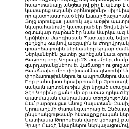
հպարտանալը անցեալով քիչ է, պէտք է 
կատարեց սեղանի օրհնութիւնը: Կիլիկի
որ պատրաստուած էին Լաւաշ ճաշարանի
Ցոյց տրուեցաւ, յատուկ այս առթիւ պատ
նկարահանումը կատարած էր Յովսէփ Կ
օգտակար դարձած էր նաեւ Սարկաւագ Ա
Արմինիա Սարգիսեան Պատալեան, Նվեր Ղ
գեղեցիկ ձայնով ազգային եւ ժողովրդա
զուարճացուցին ներկաները երկար ժամե
Ներկաներէն շատեր շահեցան նաեւ օրու
Յաջորդ օրը, Կիրակի 28 Նոյեմբեր, ժամը
զարդարանքներու եւ վաճառքի ու ցուցա
Յանձնախումբի փոխատենապետուհի՝ Մա
փորձառութիւններու եւ ապրումներու մաս
Իբր բանախօս հրաւիրուած էր Երուսա
սակայն արտօնութիւն չէր կրցած ստացա
Տէր Կորիւնը քանի մը օր առաջ ղրկած 
պատմական մանրամասն տեղեկութիւննե
Բեմ բարձրացաւ Անուշ Գալստեան-Բասիշնիկ
Երուսաղէմի Ժառանգաւորաց եւ Ընծայ
ընկերակցութեամբ հետաքրքրական կերպ
Մատիանա Թորոսեան վարժ կերպով քանոնի
Հրայր Բազէ, նկարներու ներկայացումով