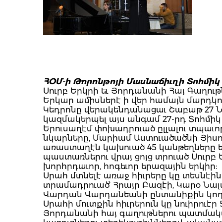
ՀՕՄ-ի Թորոնթոյի Մասնաճիւղի Տոհմիկ 
Սուրբ Երկրի եւ Յորդանանի Հայ Գաղութ
Երկար ամիսներէ ի վեր համայն մարդկ
Կեդրոնը վերակենդանացաւ Շաբաթ 27 Նոյ
կազմակերպել այս անգամ 27-րդ Տոհմիկ 
Երուսաղէմ փոխադրուած ըլլալու տպաւո
նկարները, Մարիամ Աստուածածնի Յիսո
առաստաղէն կախուած 45 կանթեղները եւ
պաստառներու վրայ ցոյց տրուած Սուրբ 
խորհրդաւոր, հոգեւոր երազային երկիր:
Սրահ մտնելէ առաջ հիւրերը կը տեսնէին
տրամադրուած՝ Հրայր Բազէի, Կարօ Նա
Վարդան Վարդանեանի ընտանիքին կող
Սրահի մուտքին հիւրերուն կը նուիրուէր 
Յորդանանի հայ գաղութներու պատմական