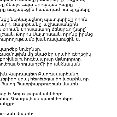
նը մնալ»։ Ապա Սրբազան Հայրը
ները ճաշակեցին համադամ ուտելիքները
եանքը ներկայացնող պատկերիզը որուն
Վարդ. Յակոբեանը, աշխատանքին
 օրուան երիտասարդ մեներգողները՝
էեան, Թորոս Մայտոսեան, որոնք իրենց
կատարողութեամբ խանդավառեցին եւ
արժէք նուէրներ:
 բազմութիւն մը եկած էր սրահի գեղեցիկ
մբոշխնելու հոգեպարար մթնոլորտը:
ւեցաւ Երուսաղէմի իր անձնական
որիւն Վարդապետ Բաղդասարեանը,
րիզի վրայ հետեւեցաւ իր խօսքին, որ
մի Հայոց Պատրիարքութեան մասին
այր եւ Կոյս» շարականները:
անայ Գեադայեան պատկերներու
անքը:
ութեան մասին: