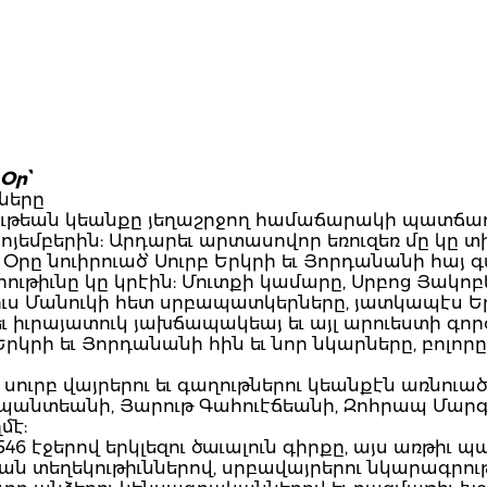
Օր՝
ները
ութեան կեանքը յեղաշրջող համաճարակի պատճառա
եմբերին: Արդարեւ արտասովոր եռուզեռ մը կը տի
Օրը նուիրուած՝ Սուրբ Երկրի եւ Յորդանանի հայ 
րութիւնը կը կրէին: Մուտքի կամարը, Սրբոց Յակո
ւս Մանուկի հետ սրբապատկերները, յատկապէս Եր
 իւրայատուկ յախճապակեայ եւ այլ արուեստի գոր
Երկրի եւ Յորդանանի հին եւ նոր նկարները, բոլո
 սուրբ վայրերու եւ գաղութներու կեանքէն առնու
լպանտեանի, Յարութ Գահուէճեանի, Զոհրապ Մար
մէ:
546 էջերով երկլեզու ծաւալուն գիրքը, այս առթիւ 
 տեղեկութիւններով, սրբավայրերու նկարագրութ