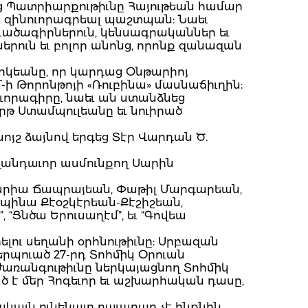
յոց Պատրիարքութիւնը Հայութեան համար
րու զինուորագրեալ պաշտպան: Նաեւ
ւածագիրներուն, կենսագրականներ եւ
րուն եւ բոլոր անոնց, որոնք զանազան
կեանը, որ կարդաց Օնթարիոյ
ի Թորոնթոյի «Ռուբինա» մասնաճիւղին:
ւորագիրը, նաեւ ան ստանձնեց
րթ Ստամպուլեանը եւ նուիրած
ոյշ ձայնով երգեց Տէր Վարդան Ծ.
ղանդաւոր ասմունքող Սարին
 Մարիա Ճապրայեան, Փաթիլ Մարգարեան,
ւպինա Քէօշկէրեան-Քէշիշեան,
 “Ցնծա Երուսաղէմ”, եւ “Գովեա
լու սեղանի օրհնութիւնը: Սրբազան
րպուած 27-րդ Տոհմիկ Օրուան
 ժառանգութիւնը ներկայացնող Տոհմիկ
ծ է մեր Հոգեւոր եւ աշխարհական դասը,
ակայն ունենալը բաւարար չէ ինքնին,