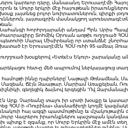
թներու կարեւոր դերը, մանաւանդ Երուսաղէմի Հա
եդրոն եւ Սուրբ երկրի մէջ հայութեան իրաւունքնե
ք յայտնեց բոլոր նուիրատուներուն, գիրքի յօդո
իւններուն, յայտագրին մասնակցող արուեստագէտնե
թեան:
 Նահանգի Խորհրդարանի անդամ Պրն. Արիս Պապի
ւորագիրը Տոհմիկ Օրուան առթիւ ուղղուած ՀՕՄ-
ապետուհի Մարալ Միսիրեանը որ ստանձնէ շնորհա
խատած էր Երուսաղէմէն ՀՕՄ-ուհի 95-ամեայ Զուա
ւղղուած խօսքերով «Ետեւէս Եկուր» շարականը ան
Նարեկացու հետ»ը մեծ ապրումով ներկայացուց տա
ան համոյթի իննը դպիրները՝ Նաթալի Թռնամեան,
ն Մազեան, Ճէյն Զաաթար, Մարիամ Առաքելեան, Ռո
նիկի, գեղեցիկ ձայնով երգեցին “Ով Զարմանալի”,
ն Արք. Չարեանը տալու իր սրտի խօսքը եւ կատարե
եց ՀՕՄ-ի «Ռուբինա» մասնաճիւղի կողմէ կազմակե
ունակուի հայ ազգի պատմութիւնը եւ մշակութային
ր Սուրբ Վայրերու իրաունքներու պաշտպան կանգնա
իւ պիտք է զգանք, որ Սուրբ Երկրին մէջ ամէն տեղ
նինք, աղօթքի վայրեր եւ ուխտատեղիներ ունինք։ Ս