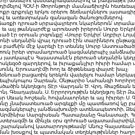
ւոր անձերու կենսագրականներով եւ բազմաթիւ խօս
մելով ՀՕՄ-ի Թորոնթոյի մասնաճիւղին հետեւեալ ե-
ոքր գրքոյկը երկու օրերու ձեռնարկներու յայտագ
վ եւ առեւտրական զանազան ծանուցումներով:
ճառքի դրուած սրբավայրերու նկարներուն՝ տրամա
ւ այլ թանկարժէք արուեստի իրերուն Սուրբ Երկրէ
էր օրուան լոզունքը՝ «Սուրբ Երկիր՝ Աղբիւր Լոյս
ոնի սեղանին վրայ դրուած էին տարիներու ընթաց
բաժնին մէջ կարելի էր տեսնել Սուրբ Աստուածա
տուկ իրեր տրամադրուած կազմակերպիչ յանձնախո
ին յատկապէս Հայաստանէն բերուած սեղանին կեդ
եզօծ զարդերով, եւ իւրաքանչիւր հիւրի համար տ
խունկ, Երուսաղէմի հող եւ ձիթենեաց փայտէ խաչ:
օնուած բացառիկ երեկոն վայելելու համար ներկայ 
րքեպիսկոպոս Չարեան, Օնթարիօ Նահանգի Խորհ
ծածին եկեղեցւոյ Տէր Վարդան Ծ. Վրդ. Թաշճեան եւ 
հնյ. Գեադայեան, Ս. Երրորդութիւն եկեղեցւոյ Տէր Զա
Սեւակ Խոշեան, հովանաւորներ եւ այլ հիւրեր: Ս. Գ
եանը չնախատեսուած արգելքի մը պատճառով կը բ
կազմակերպիչ յանձնախումբի ատենապետուհի, Զեփ
աւ Արմինիա Սարգիսեան Պատալեանը Գանատայի, Հ
տերազմի եւ մինչեւ օրս զոհուած ազատամարտիկնե
» շարականով կատարողութեամբ՝ Անուշ Գալստեան
ման խօսքով եւ պատմական տեղեկութիւններ հաղոր