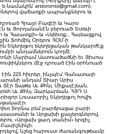
ուն նկարներով: (Գիրքերը կարելի է
նամակին՝ arstoronto@gmail.com).
իրներով վաճառքի ապրանքներու եւ
դրուած Հրայր Բազէի եւ Կարօ
ն եւ Յորդանանէն բերուած: Ետեւի
ի եւ Հաւատքի» եւ «Սփիւռք… Հայեացքով
քին Տոհմիկ Օրերու ՀՕՄ-ի
ծին Եկեղեցւոյ եկեղեցական թանկարժէք
ւմբի անդամներուն կողմէ:
րոնի Մարիամ Աստուածածնի Եւ Յիսուս
ուփիկներու մէջ դրուած էին օրհնուած
էին 225 հիւրեր, ինչպէս՝ Գանատայի
րդարանի անդամ Տիար Արիս
Տէր Տաթեւ Աւ. Քհնյ. Միքայէլեան,
րեհ Աւ. Քհնյ. Զարկարեան, ՀՅԴ Ս.
րիգոր Լուսաւորիչ Եկեղեցւոյ հովիւ
ացակայէր:
իւռ Տորնա բեմ բարձրացաւ բարի
այաստանի եւ Արցախի քայլերգներով:
րու, «Արցախ ցաւդ տանիմ» երգիչ
-Բասիշնիկի:
դելով, նշեց հարուստ ժառանգութեամբ