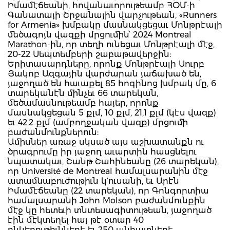
Իմամէճեանի, հովանաւորութեամբ ՀՕՄ-ի
Գանատայի Շրջանային վարչութեան, «Runners
for Armenia» խմբակը մասնակցեցաւ Մոնթրէալի
մեծագոյն վազքի մրցումին՝ 2024 Montreal
Marathon-ին, որ տեղի ունեցաւ Մոնթրէալի մէջ,
20-22 Սեպտեմբերի շաբաթավերջին:
Երիտասարդները, որոնք Մոնթրէալի Սուրբ
Յակոբ Ազգային վարժարան յաճախած են,
յաջողած են հաւաքել 85 հոգինոց խմբակ մը, 6
տարեկանէն մինչեւ 66 տարեկան,
մեծամասնութեամբ հայեր, որոնք
մասնակցեցան 5 քլմ, 10 քլմ, 21,1 քլմ (կէս վազք)
եւ 42,2 քլմ (ամբողջական վազք) մրցումի
բաժանմունքներուն:
Ամիսներ առաջ սկսած այս աշխատանքն ու
ծրագրումը իր յաջող աւարտին հասցնելու
նպատակաւ, Շանթ Շահինեանը (26 տարեկան),
որ Université de Montreal համալսարանին մէջ
ատամնաբուժութիւն կ’ուսանի, եւ Արէն
Իմամէճեանը (22 տարեկան), որ Գոնգորտիա
համալսարանի John Molson բաժանմունքին
մէջ կը հետեւի տնտեսագիտութեան, յաջողած
էին մէկտեղել հայ թէ օտար 40
ընկերութիւններէ եւ 250 անհատներէ