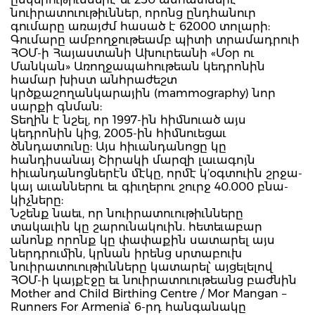
նուիրատուութիւններ, որոնց ընդհանուր
գումարը առայժմ հասած է 62000 տոլարի:
Գումարը ամբողջութեամբ պիտի տրամադրուի
ՀՕՄ-ի Հայաստանի Ախուրեանի «Մօր ու
Մանկան» Առողջապահութեան կեդրոնին
համար խիստ անհրաժեշտ
կրծքաշողանկարային (mammography) նոր
սարքի գնման:
Տեղին է նշել, որ 1997-ին հիմնուած այս
կեդրոնին կից, 2005-ին հիմնուեցաւ
ծննդատունը: Այս հիւանդանոցը կը
հանդիսանայ Շիրակի մարզի լաւագոյն
հիւանդանոցներէն մէկը, որմէ կ’օգտուին շրջա­
կայ ա­ւան­նե­րու եւ գիւ­ղե­րու շուրջ 40.000 բնա­
կիչ­նե­րը:
Նշենք նաեւ, որ նուիրատուութիւնները
տակաւին կը շարունակուին. հետեւաբար
անոնք որոնք կը փափաքին սատարել այս
ներդրումին, կրնան իրենց սրտաբուխ
նուիրատուութիւնները կատարել՝ այցելելով
ՀՕՄ-ի կայքէջը եւ նուիրատուութեանց բաժնին
Mother and Child Birthing Centre / Mor Mangan –
Runners For Armenia՝ 6-րդ հանգանակը