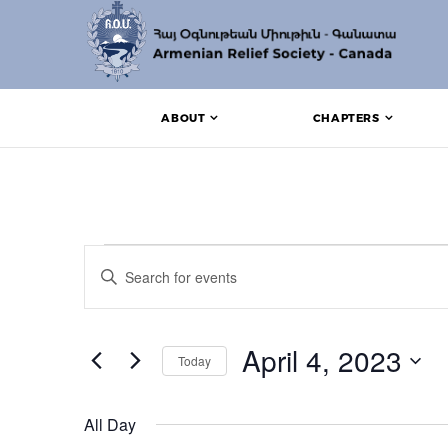
ABOUT
CHAPTERS
Events for April 4, 2
Events
Enter
Search
Keyword.
Search
and
for
Events
April 4, 2023
Views
Today
by
Keyword.
Navigation
Select
date.
All Day