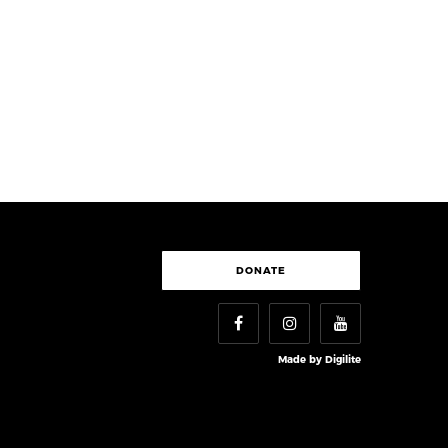
DONATE
Made by
Digilite