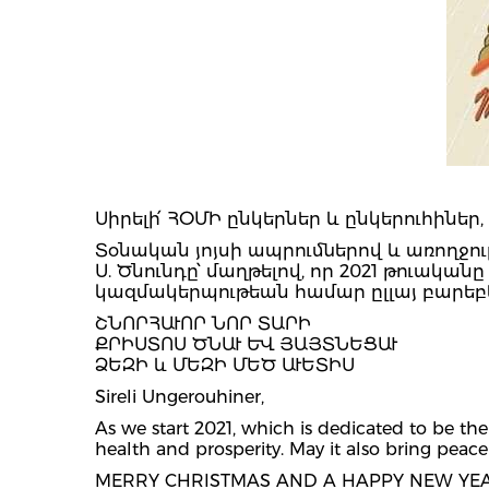
Սիրելի՛ ՀՕՄԻ ընկերներ և ընկերուհիներ,
Տօնական յոյսի ապրումներով և առողջու
Ս. Ծնունդը՝ մաղթելով, որ 2021 թուակա
կազմակերպութեան համար ըլլայ բարեբ
ՇՆՈՐՀԱՒՈՐ ՆՈՐ ՏԱՐԻ
ՔՐԻՍՏՈՍ ԾՆԱՒ ԵՒ ՅԱՅՏՆԵՑԱՒ
ՁԵԶԻ և ՄԵԶԻ ՄԵԾ ԱՒԵՏԻՍ
Sireli Ungerouhiner,
As we start 2021, which is dedicated to be the
health and prosperity. May it also bring pea
MERRY CHRISTMAS AND A HAPPY NEW YEA